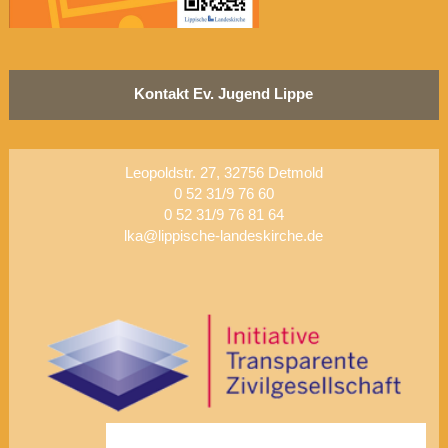
Kontakt Ev. Jugend Lippe
Leopoldstr. 27, 32756 Detmold
0 52 31/9 76 60
0 52 31/9 76 81 64
lka@lippische-landeskirche.de