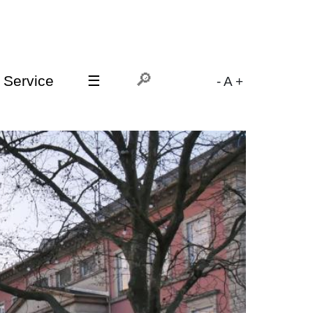
Service
☰
-
A
+