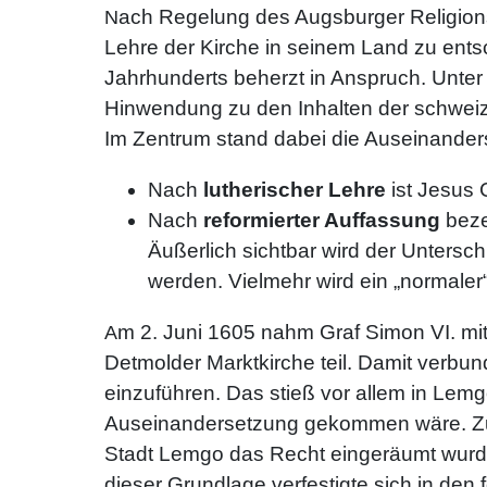
ach Regelung des Augsburger Religions
N
Lehre der Kirche in seinem Land zu ent
Jahrhunderts beherzt in Anspruch. Unter
Hinwendung zu den Inhalten der schwei
Im Zentrum stand dabei die Auseinande
Nach
lutherischer Lehre
ist Jesus 
Nach
reformierter Auffassung
beze
Äußerlich sichtbar wird der Untersc
werden. Vielmehr wird ein „normaler“ 
m 2. Juni 1605 nahm Graf Simon VI. mit 
A
Detmolder Marktkirche teil. Damit verbu
einzuführen. Das stieß vor allem in Lemgo
Auseinandersetzung gekommen wäre. Zu e
Stadt Lemgo das Recht eingeräumt wurde,
dieser Grundlage verfestigte sich in den