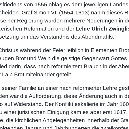
friedens von 1555 oblag es dem jeweiligen Landes
scheiden. Graf Simon VI. (1554-1613) nahm dieses R
 seiner Regierung wurden mehrere Neuerungen in der
zerischen Reformation und der Lehre
Ulrich Zwingli
rsetzung um das Verständnis des Abendmahls.
Christus während der Feier leiblich in Elementen Br
ugen Brot und Wein die geistige Gegenwart Gottes 
hied darin, dass nach reformiertem Brauch in der A
Laib Brot miteinander geteilt.
seiner Familie an einer nach reformierter Lehre ges
nden war die Aufforderung, diese Änderung auch in
 auf Widerstand. Der Konflikt eskalierte im Jahr 160
iner juristischen Einigung kam es aber erst 1617, 
 die kirchlichen Angelegenheiten innerhalb der Sta
 folgenden Jahren und Jahrhunderten die zweikonfess