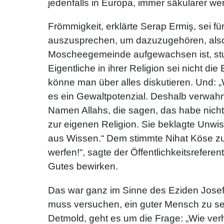
jedenfalls in Europa, immer säkularer we
Frömmigkeit, erklärte Serap Ermiş, sei 
auszusprechen, um dazuzugehören, also 
Moscheegemeinde aufgewachsen ist, stud
Eigentliche in ihrer Religion sei nicht d
könne man über alles diskutieren. Und: „
es ein Gewaltpotenzial. Deshalb verwahr
Namen Allahs, die sagen, das habe nicht
zur eigenen Religion. Sie beklagte Unwi
aus Wissen.“ Dem stimmte Nihat Köse zu
werfen!“, sagte der Öffentlichkeitsrefe
Gutes bewirken.
Das war ganz im Sinne des Eziden Josef 
muss versuchen, ein guter Mensch zu sei
Detmold, geht es um die Frage: „Wie ver