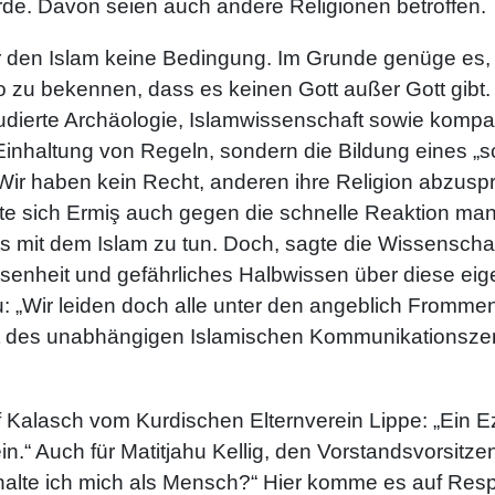
rde. Davon seien auch andere Religionen betroffen.
für den Islam keine Bedingung. Im Grunde genüge e
zu bekennen, dass es keinen Gott außer Gott gibt. 
ierte Archäologie, Islamwissenschaft sowie kompar
ie Einhaltung von Regeln, sondern die Bildung eines 
Wir haben kein Recht, anderen ihre Religion abzuspre
te sich Ermiş auch gegen die schnelle Reaktion ma
s mit dem Islam zu tun. Doch, sagte die Wissenscha
ssenheit und gefährliches Halbwissen über diese ei
: „Wir leiden doch alle unter den angeblich Fromm
rent des unabhängigen Islamischen Kommunikationsze
Kalasch vom Kurdischen Elternverein Lippe: „Ein Ez
n.“ Auch für Matitjahu Kellig, den Vorstandsvorsit
halte ich mich als Mensch?“ Hier komme es auf Resp