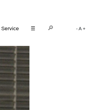
Service
☰
-
A
+