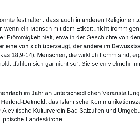
nnte festhalten, dass auch in anderen Religionen 
er, wenn ein Mensch mit dem Etikett „nicht fromm g
liger Frömmigkeit hielt, etwa in der Geschichte vo
der eine von sich überzeugt, der andere im Bewusstse
(Lukas 18,9-14). Menschen, die wirklich fromm sind, e
, „fühlen sich gar nicht so“. Sie seien vielmehr im
 mehrfach im Jahr an unterschiedlichen Veranstaltung
Herford-Detmold, das Islamische Kommunikationszen
er Alevitische Kulturverein Bad Salzuflen und Umgebu
Lippische Landeskirche.