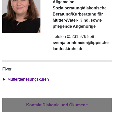
Allgemeine
Sozialberatung/diakonische
Beratung/Kurberatung für
Mutter-/Vater- Kind, sowie
pflegende Angehörige
Telefon 05231 976 858
svenja.brinkmeier@lippische-
landeskirche.de
Flyer
►
Müttergenesungskuren
Kontakt Diakonie und Ökumene